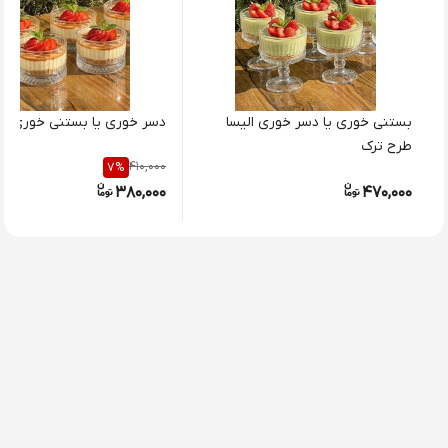
بستنی خوری یا دسر خوری الیسا
دسر خوری یا بستنی خوری ال
طرح ترک
410,000
7
%
380,000
470,000