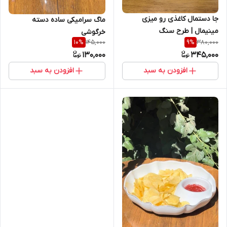
جا دستمال کاغذی رو میزی
ماگ سرامیکی ساده دسته
مینیمال | طرح سنگ
خرگوشی
145,000
380,000
10
%
9
%
130,000
345,000
افزودن به سبد
افزودن به سبد