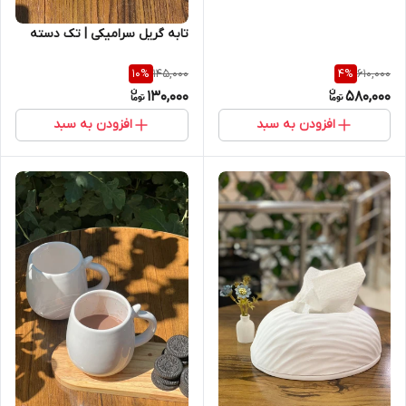
تابه گریل سرامیکی | تک دسته
145,000
610,000
10
%
4
%
130,000
580,000
افزودن به سبد
افزودن به سبد