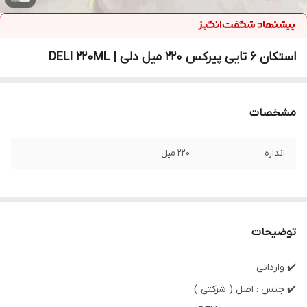
استکان 6 تایی پیرکس 220 میل دلی | DELI 220ML
مشخصات
اندازه
220 میل
توضیحات
✔️ وارداتی
✔️ جنس : اصل ( شرکتی )