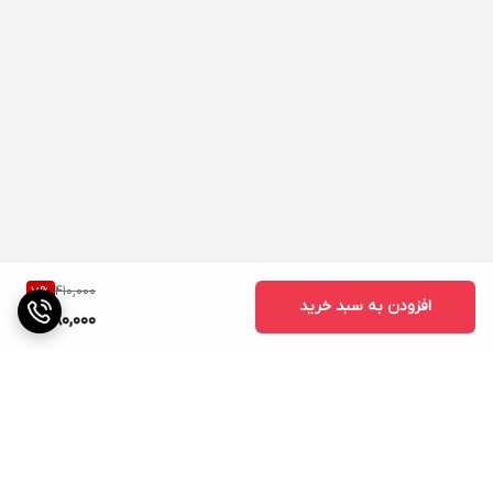
410,000
7
%
افزودن به سبد خرید
380,000