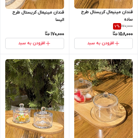
قندان مینیمال کریستال طرح
قندان مینیمال کریستال طرح
ساده
الیسا
170,000
7
%
170,000
158,000
افزودن به سبد
افزودن به سبد