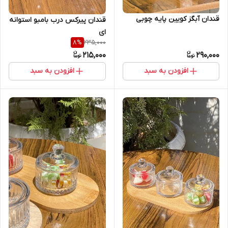
قندان آبگز کویین پایه چوبی
قندان پیرکس درب بامبو استوانه
ای
235,000
8
%
215,000
290,000
افزودن به سبد
افزودن به سبد