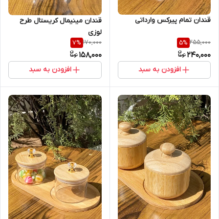
قندان تمام پیرکس وارداتی
قندان مینیمال کریستال طرح
لوزی
170,000
255,000
7
%
5
%
158,000
240,000
افزودن به سبد
افزودن به سبد