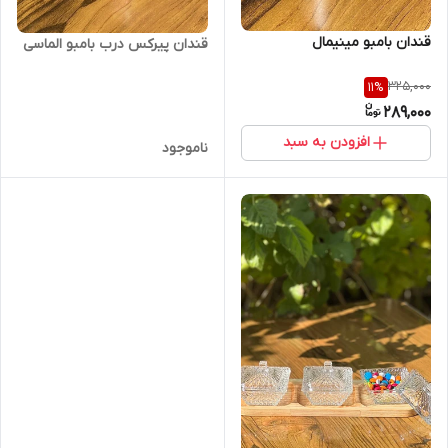
قندان بامبو مینیمال
قندان پیرکس درب بامبو الماسی
325,000
11
%
289,000
افزودن به سبد
ناموجود