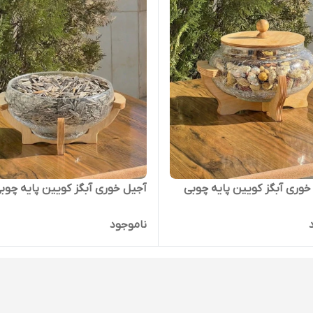
وری آبگز کویین پایه چوبی
آجیل خوری آبگز کویین پایه چوب
ناموجود