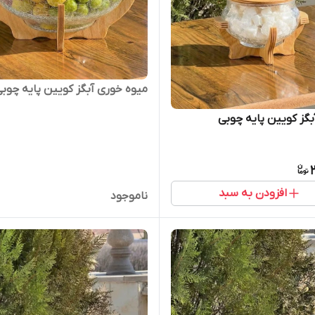
میوه خوری آبگز کویین پایه چوب
بگز کویین پایه چوبی
افزودن به سبد
ناموجود