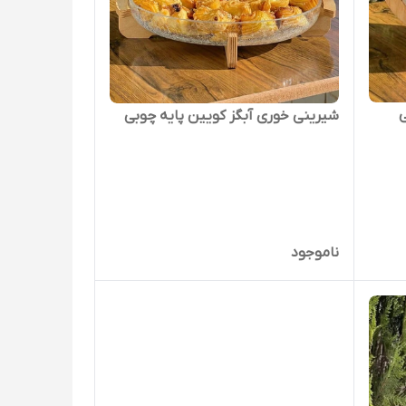
ی
شیرینی خوری آبگز کویین پایه چوبی
ناموجود