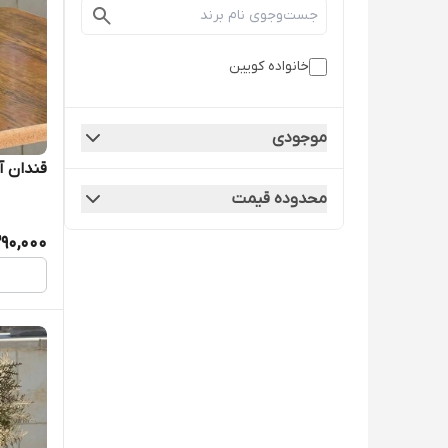
خانواده کویین
موجودی
قندان آ
محدوده قیمت
290,000