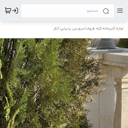
لوازم آشپزخانه کلبه ظروف
/
سرویس پذیرایی آبگز