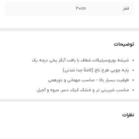
قطر
۳۰cm
توضیحات
شیشه بوروسیلیکات شفاف با بافت آبگز یخی درجه یک
پایه چوبی طرح تاج (کاملاً جدا شدنی)
ظرفیت بسیار بالا – مناسب مهمانی و دورهمی
مناسب شیرینی تر و خشک، کیک، دسر، میوه و آجیل
شست‌وشوی آسان و مقاوم در برابر ضربه و خط‌وخش
جعبه تک لوکس و مقاوم – عالی برای هدیه
نظرات