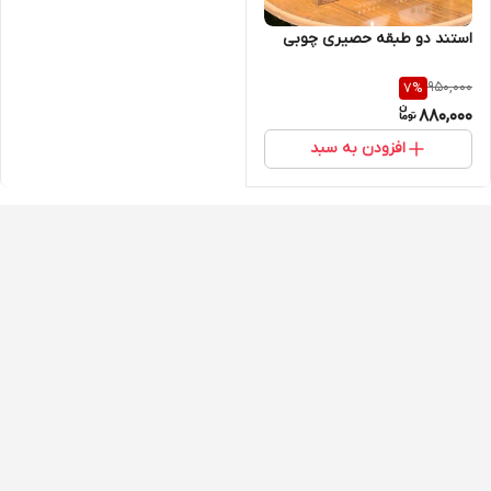
استند دو طبقه حصیری چوبی
950,000
7
%
880,000
افزودن به سبد