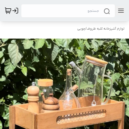
لوازم آشپزخانه کلبه ظروف
/
چوبی