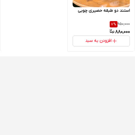
استند دو طبقه حصیری چوبی
950,000
7
%
880,000
افزودن به سبد