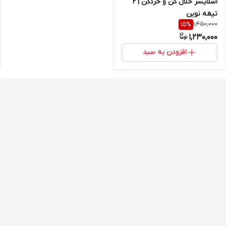
اسلایسر خلال کن و خردکن | 2
تیغه نوین
1,450,000
15
%
1,230,000
افزودن به سبد