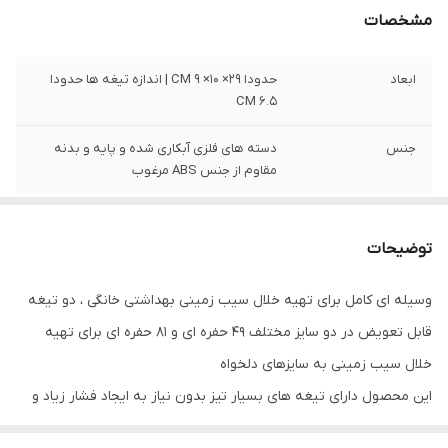
مشخصات
ابعاد
حدودا 29× 10× 9 CM | اندازه تیغه ها حدودا
6.5 CM
جنس
دسته های فلزی آبکاری شده و پایه و بدنه
مقاوم از جنس ABS مرغوب
توضیحات
وسیله ای کامل برای تهیه خلال سیب زمینی بهداشتی خانگی ، دو تیغه
قابل تعویض در دو سایز مختلف 49 حفره ای و 81 حفره ای برای تهیه
خلال سیب زمینی به سایزهای دلخواه
این محصول دارای تیغه های بسیار تیز بدون نیاز به ایجاد فشار زیاد و
پایه مناسب جهت ایجاد استحکام و جلوگیر از لغزش و همچنین دسته