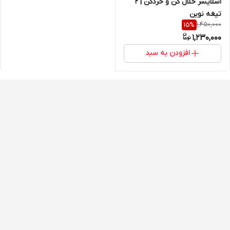
اسلایسر خلال کن و خردکن | 2
تیغه نوین
1,450,000
15
%
1,230,000
افزودن به سبد