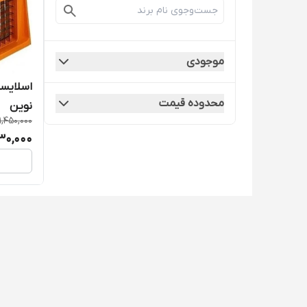
موجودی
محدوده قیمت
نوین
1,450,000
230,000