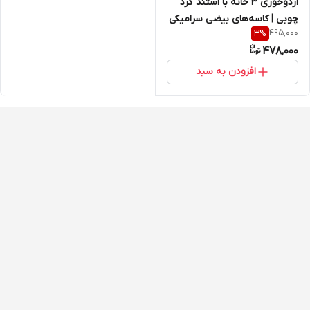
اردوخوری ۳ خانه با استند گرد
چوبی | کاسه‌های بیضی سرامیکی
495,000
3
%
478,000
افزودن به سبد