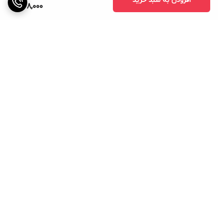
افزودن به سبد خرید
478,000
برگشت به بالا
ارسال ویژه
پشتیبانی ۲۴ ساعته
۷ روز ضمانت بازگشت کالا
پرداخت در محل