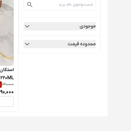
موجودی
محدوده قیمت
 220ML
%
720,000
90,000