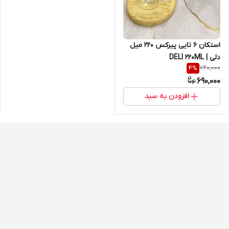
استکان 6 تایی پیرکس 220 میل
دلی | DELI 220ML
720,000
4
%
690,000
افزودن به سبد