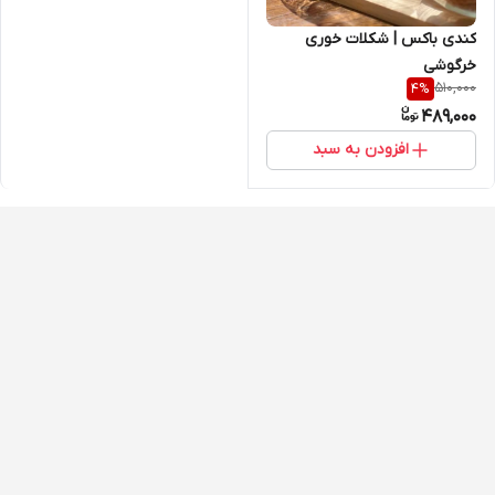
کندی باکس | شکلات خوری
خرگوشی
510,000
4
%
489,000
افزودن به سبد