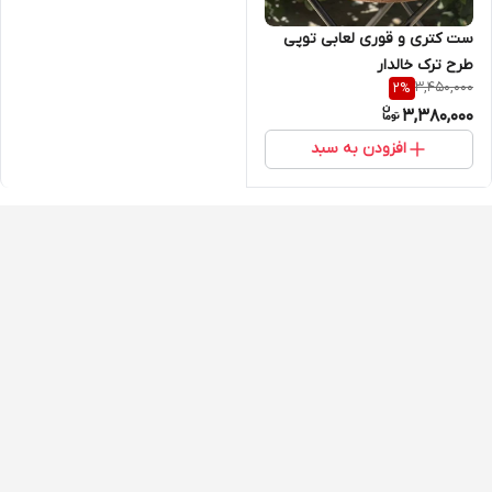
ست کتری و قوری لعابی توپی
طرح ترک خالدار
3,450,000
2
%
3,380,000
افزودن به سبد