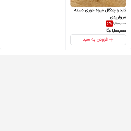
کارد و چنگال میوه خوری دسته
مرواریدی
1,180,000
6
%
1,100,000
افزودن به سبد