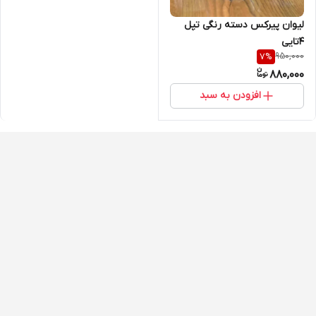
لیوان پیرکس دسته رنگی تپل
4تایی
950,000
7
%
880,000
افزودن به سبد