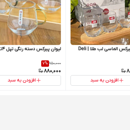
رکس الماسی لب طلا | Deli
لیوان پیرکس دسته رنگی تپل 4تایی
7
%
950,000
880,000
8
افزودن به سبد
افزودن به سبد