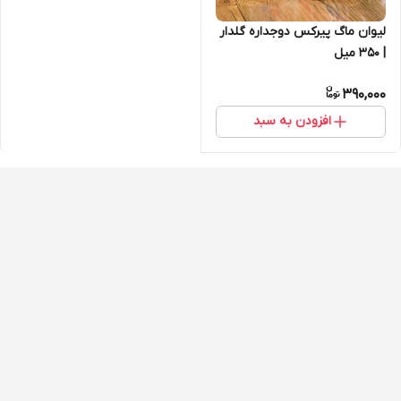
لیوان ماگ پیرکس دوجداره گلدار
| 350 میل
390,000
افزودن به سبد