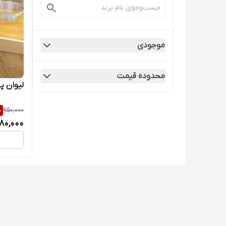
موجودی
محدوده قیمت
لیوان پی
%
950,000
80,000