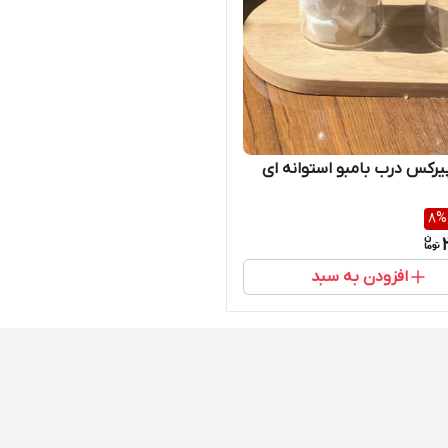
یرکس درب بامبو استوانه ای
8
%
افزودن به سبد