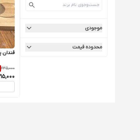
موجودی
محدوده قیمت
قندان پ
235,000
215,000