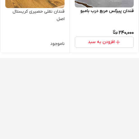
قندان پیرکس مربع درب بامبو
قندان نقلی حصیری کریستال
اصل
240,000
افزودن به سبد
ناموجود