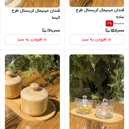
قندان مینیمال کریستال طرح
قندان مینیمال کریستال طرح
ساده
الیسا
170,000
7
%
170,000
158,000
افزودن به سبد
افزودن به سبد