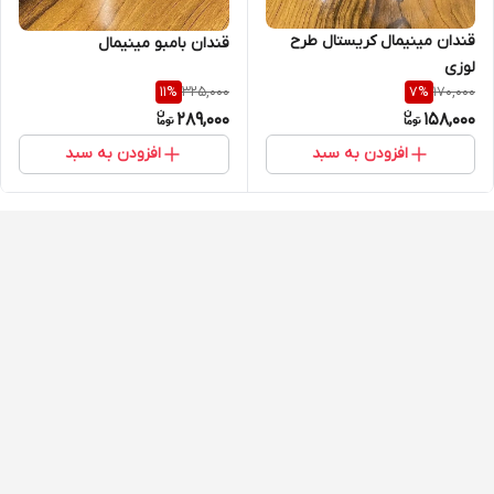
قندان مینیمال کریستال طرح
قندان بامبو مینیمال
لوزی
325,000
170,000
11
%
7
%
289,000
158,000
افزودن به سبد
افزودن به سبد