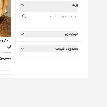
برند
موجودی
گرد
محدوده قیمت
2,900,000
50,000