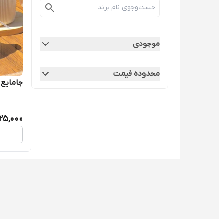
موجودی
محدوده قیمت
جامایع 
25,000