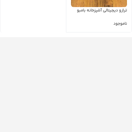
ترازو دیجیتالی آشپزخانه بامبو
ناموجود