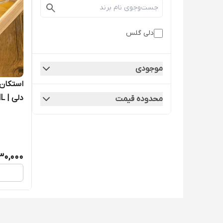
دلی گلس
موجودی
دلی | DELI 230ML
محدوده قیمت
30,000