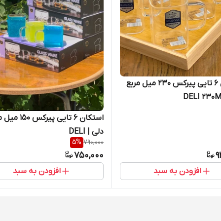
استکان 6 تایی پیرکس 230 میل مربع
استکان 6 تایی پیرکس 0
دلی | DELI
5
%
790,000
750,000
9
افزودن به سبد
افزودن به سبد