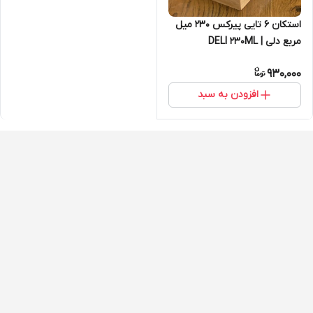
استکان 6 تایی پیرکس 230 میل
مربع دلی | DELI 230ML
930,000
افزودن به سبد