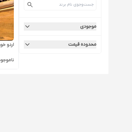
موجودی
محدوده قیمت
اردو خوری 3پیاله مربع سین
ناموجود