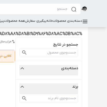
دسته‌بندی محصولات
خانه
پیگیری سفارش
همه محصولات
پیر
%D8%B3%D8%AA%20%D8%AC%D8%A7%D8%AD%D8%A8%D9%88%D8%A8%D8%A7%D8%AA%DB%8C%20%D9%88%20%D8%AC%D8%A7%D8%A8%D8%B1%D9%86%D8%AC%DB%8C
مرتب‌سازی
جستجو در نتایج
کالایی 
دسته‌بندی
برند