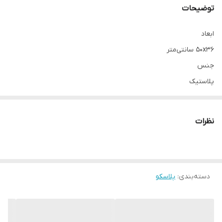
توضیحات
ابعاد
۵۰x۳۶ سانتی‌متر
جنس
پلاستیک
سایر توضیحات
روکش مخصوص طبقات یخچال و کابینت دارای ۴ عدد + یک عدد کاور
نظرات
روگازی شانتیون
دسته‌بندی
:
پلاسکو