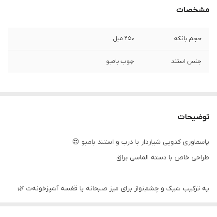
مشخصات
حجم بانکه
250 میل
جنس استند
چوب بامبو
توضیحات
پاسماوری کدویی شیار‌دار با درب و استند بامبو 😍
طراحی خاص با دسته الماسی براق
یه ترکیب شیک و چشم‌نواز برای میز صبحانه یا قفسه آشپزخونه‌ت 🌿
📦 کار وارداتی با کیفیت عالی