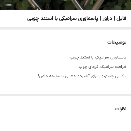
فایل | دراور | پاسماوری سرامیکی با استند چوبی
توضیحات
پاسماوری سرامیکی با استند چوبی
ظرافت سرامیک، گرمای چوب…
ترکیبی چشم‌نواز برای آشپزخونه‌هایی با سلیقه خاص!
🟡 سه کشو سرامیکی با طرح‌های گل‌دار
🟤 پایه‌ی چوبی مقاوم با طراحی کلاسیک
نظرات
برای نگهداری قند، چای، زعفرون یا ادویه‌های خاص شما ✨