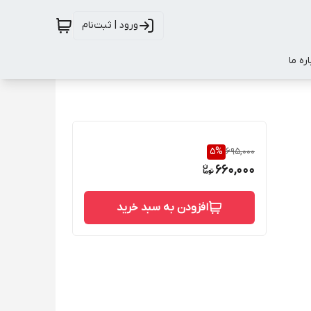
ورود | ثبت‌نام
اره ما
5
%
695,000
660,000
افزودن به سبد خرید