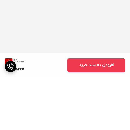
145,000
10
%
افزودن به سبد خرید
130,000
برگشت به بالا