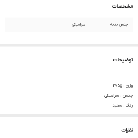
مشخصات
جنس بدنه
سرامیکی
توضیحات
وزن : 275g
جنس : سرامیکی
رنگ : سفید
ابعاد : 9x9x7cm
مناسب برای : دمنوش و چای کاپوچینو، قهوه و ...
نظرات
سایر توضیحات : مناسب کادویی 🎁